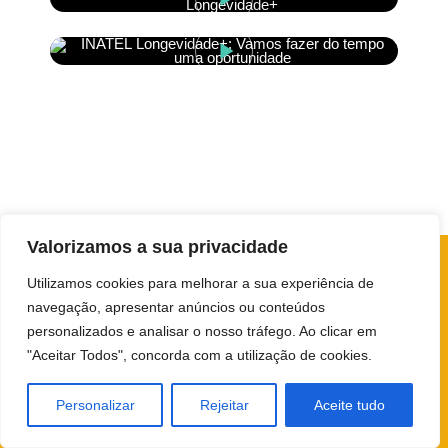
Valorizamos a sua privacidade
Utilizamos cookies para melhorar a sua experiência de
navegação, apresentar anúncios ou conteúdos
personalizados e analisar o nosso tráfego. Ao clicar em
"Aceitar Todos", concorda com a utilização de cookies.
longevidade@inatel.pt
211 156 049
Personalizar
Rejeitar
Aceite tudo
www.inatel.pt