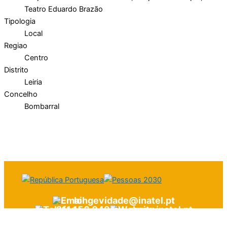
Teatro Eduardo Brazão
Tipologia
Local
Regiao
Centro
Distrito
Leiria
Concelho
Bombarral
longevidade@inatel.pt
211 156 049
www.inatel.pt