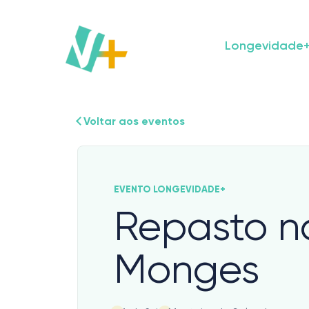
Skip
to
content
Longevidade
Voltar aos eventos
EVENTO LONGEVIDADE+
Repasto n
Monges