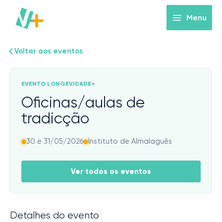
Skip
to
Menu
content
Voltar aos eventos
EVENTO LONGEVIDADE+
Oficinas/aulas de
tradicção
30 e 31/05/2026
Instituto de Almalaguês
Ver todos os eventos
Detalhes do evento