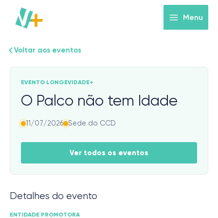
Skip
to
Menu
content
Voltar aos eventos
EVENTO LONGEVIDADE+
O Palco não tem Idade
11/07/2026
Sede do CCD
Ver todos os eventos
Detalhes do evento
ENTIDADE PROMOTORA