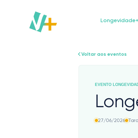
Skip
to
content
Longevidade
Voltar aos eventos
EVENTO LONGEVIDA
Long
27/06/2026
Tar