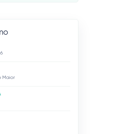
mo
26
o Maior
A