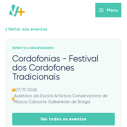
Skip
to
Menu
content
Voltar aos eventos
EVENTO LONGEVIDADE+
Cordofonias - Festival
dos Cordofones
Tradicionais
07/11/2026
Auditório da Escola Artística Conservatório de
Música Calouste Gulbenkian de Braga
Ver todos os eventos