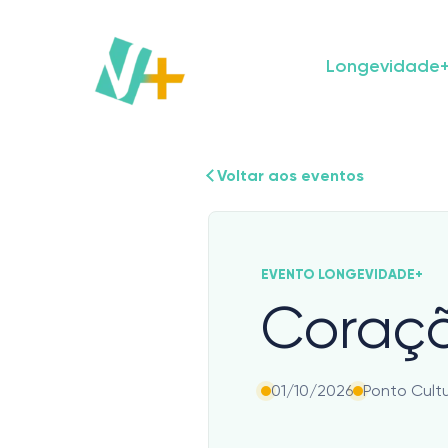
Skip
to
content
Longevidade
Voltar aos eventos
EVENTO LONGEVIDADE+
Coraçõ
01/10/2026
Ponto Cultu