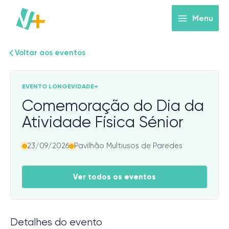
Skip
to
Menu
content
Voltar aos eventos
EVENTO LONGEVIDADE+
Comemoração do Dia da
Atividade Física Sénior
23/09/2026
Pavilhão Multiusos de Paredes
Ver todos os eventos
Detalhes do evento