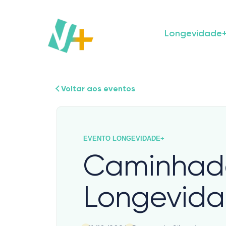
Skip
to
content
Longevidade
Voltar aos eventos
EVENTO LONGEVIDADE+
Caminhad
Longevida