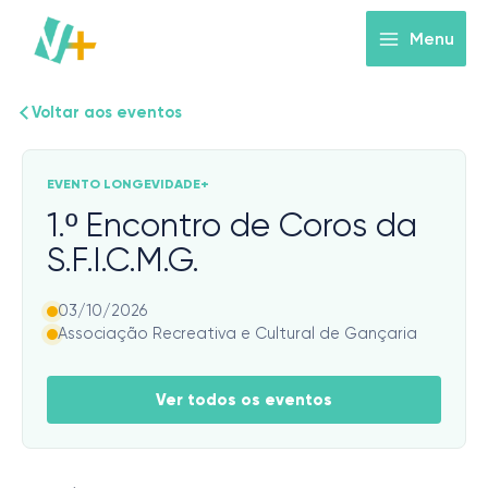
Skip
to
Menu
content
Voltar aos eventos
EVENTO LONGEVIDADE+
1.º Encontro de Coros da
S.F.I.C.M.G.
03/10/2026
Associação Recreativa e Cultural de Gançaria
Ver todos os eventos